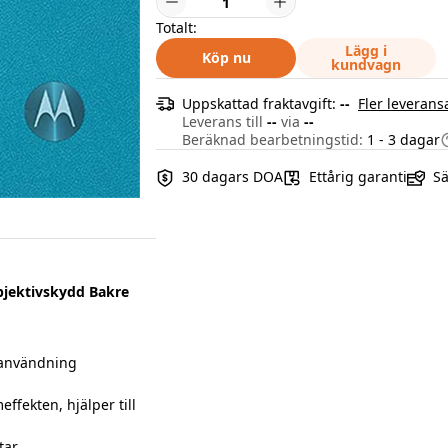
Totalt:
Lägg i
Köp nu
kundvagn
Uppskattad fraktavgift:
--
Fler leverans
Leverans till
--
via
--
Beräknad bearbetningstid:
1 - 3 dagar
30 dagars DOA
Ettårig garanti
Sä
jektivskydd Bakre
 användning
fekten, hjälper till
tar