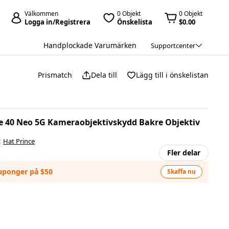
Välkommen
0 Objekt
0 Objekt
Logga in/Registrera
Önskelista
$0.00
Handplockade Varumärken
Supportcenter
Prismatch
Dela till
Lägg till i önskelistan
e 40 Neo 5G Kameraobjektivskydd Bakre Objektiv
:
Hat Prince
Fler delar
kuponger på $50
Skaffa nu