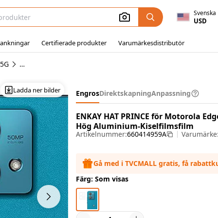
Svenska
USD
ankningar
Certifierade produkter
Varumärkesdistributör
 5G
Motorola Edge 40 Neo 5G Skärmvård
Ladda ner bilder
Engros
Direktskapning
Anpassning
ENKAY HAT PRINCE för Motorola Edg
Hög Aluminium-Kiselfilmsfilm
Artikelnummer:
660414959A
Varumärke
Gå med i TVCMALL gratis, få rabatt
Färg: Som visas