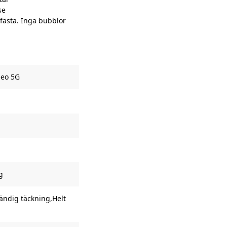
se
 fästa. Inga bubblor
Neo 5G
g
tändig täckning,Helt