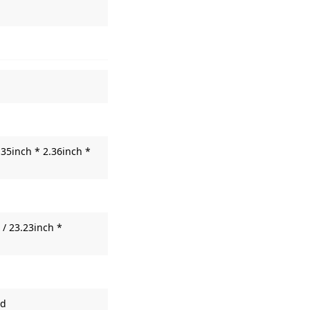
35inch * 2.36inch *
/ 23.23inch *
dd