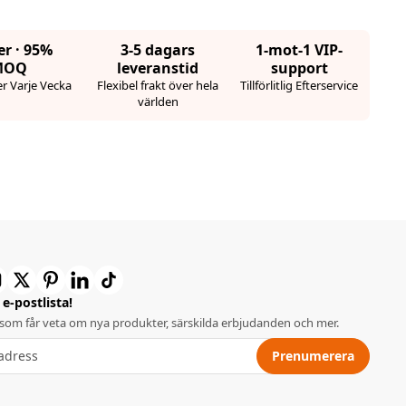
er · 95%
3-5 dagars
1-mot-1 VIP-
MOQ
leveranstid
support
r Varje Vecka
Flexibel frakt över hela
Tillförlitlig Efterservice
världen
e-postlista!
 som får veta om nya produkter, särskilda erbjudanden och mer.
Prenumerera