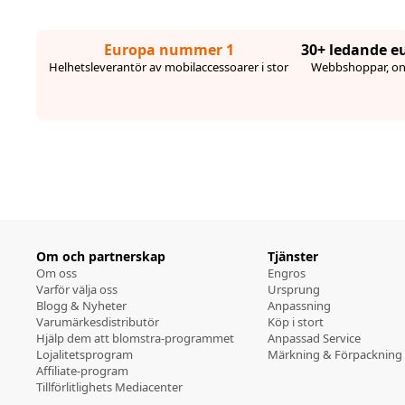
Europa nummer 1
30+ ledande e
Helhetsleverantör av mobilaccessoarer i stor
Webbshoppar, onl
Om och partnerskap
Tjänster
Om oss
Engros
Varför välja oss
Ursprung
Blogg & Nyheter
Anpassning
Varumärkesdistributör
Köp i stort
Hjälp dem att blomstra-programmet
Anpassad Service
Lojalitetsprogram
Märkning & Förpackning
Affiliate-program
Tillförlitlighets Mediacenter