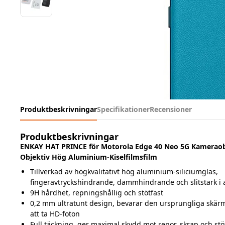
Produktbeskrivningar
Specifikationer
Recensioner
Produktbeskrivningar
ENKAY HAT PRINCE för Motorola Edge 40 Neo 5G Kameraob
Objektiv Hög Aluminium-Kiselfilmsfilm
Tillverkad av högkvalitativt hög aluminium-siliciumglas,
fingeravtryckshindrande, dammhindrande och slitstark i
9H hårdhet, repningshållig och stötfast
0,2 mm ultratunt design, bevarar den ursprungliga skärmef
att ta HD-foton
Full täckning, ger maximal skydd mot repor, skrap och stö