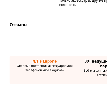
Только аксессуары, другие 
включены
Отзывы
№1 в Европе
30+ ведущ
па
Оптовый поставщик аксессуаров для
телефонов «всё в одном»
Веб-магазины,
сетев