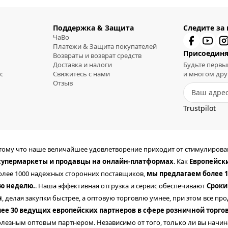
Поддержка & Защита
Следите за
ЧаВо
Платежи & Защита покупателей
Присоединя
Возвраты и возврат средств
Доставка и налоги
Будьте первы
с
Свяжитесь с нами
и многом дру
Отзыв
Trustpilot
отому что наше величайшее удовлетворение приходит от стимулиров
 супермаркеты и продавцы на онлайн-платформах
. Как
Европейск
более 1000 надежных сторонних поставщиков,
мы предлагаем более 1
ую неделю.
. Наша эффективная отгрузка и сервис обеспечивают
Сроки
н
, делая закупки быстрее, а оптовую торговлю умнее, при этом все 
лее 30 ведущих европейских партнеров в сфере розничной торго
лезным оптовым партнером. Независимо от того, только ли вы начин