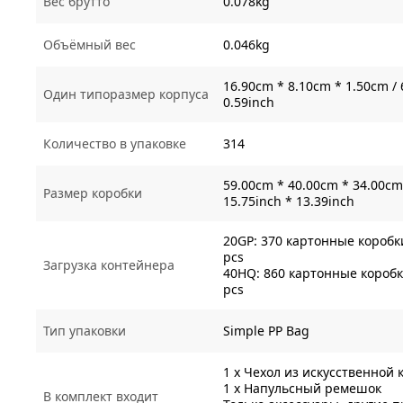
Вес брутто
0.078kg
Объёмный вес
0.046kg
16.90cm * 8.10cm * 1.50cm / 
Один типоразмер корпуса
0.59inch
Количество в упаковке
314
59.00cm * 40.00cm * 34.00cm 
Размер коробки
15.75inch * 13.39inch
20GP: 370 картонные коробки
pcs
Загрузка контейнера
40HQ: 860 картонные коробки
pcs
Тип упаковки
Simple PP Bag
1 x Чехол из искусственной 
1 x Напульсный ремешок
В комплект входит