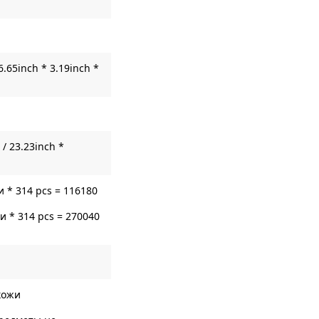
6.65inch * 3.19inch *
/ 23.23inch *
 * 314 pcs = 116180
 * 314 pcs = 270040
кожи