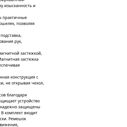
ну изысканность и
ы практичные
ошелек, позволяя
подставка,
ования рук,
агнитной застежкой,
Магнитная застежка
еспечивая
нная конструкция с
и, не открывая чехол,
ов благодаря
ащищает устройство
на надежно защищены
В комплект входит
ски. Ремешок
движения,