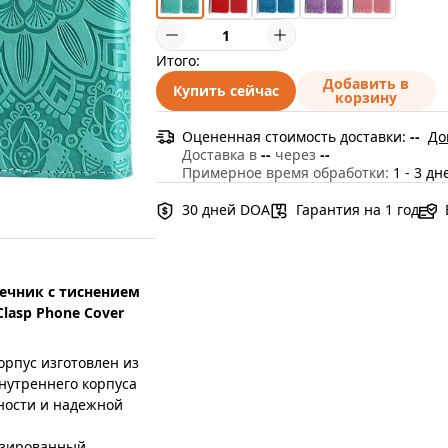
Итого:
Добавить в
Купить сейчас
корзину
Оцененная стоимость доставки:
--
До
Доставка в
--
через
--
Примерное время обработки:
1 - 3 дн
30 дней DOA
Гарантия на 1 год
нечник с тиснением
 Clasp Phone Cover
рпус изготовлен из
нутреннего корпуса
ности и надежной
изированный