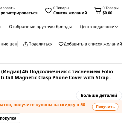
жаловать
0 Товары
0 Товары
арегистрироваться
Список желаний
$0.00
Отобранные вручную бренды
а
Центр поддержки
ение цен
Поделиться
Добавить в список желаний
0 (Индия) 4G Подсолнечник с тиснением Folio
i-fall Magnetic Clasp Phone Cover with Strap -
Больше деталей
атно, получите купоны на скидку в 50
Получить
 покупка