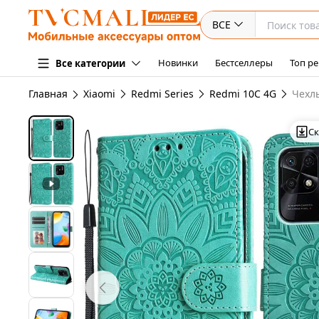
ВСЕ
Новинки
Бестселлеры
Топ ре
Все категории
Главная
Xiaomi
Redmi Series
Redmi 10C 4G
Чехл
Ск