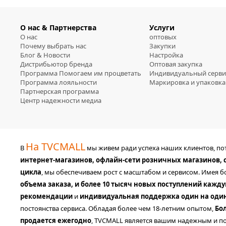
О нас & Партнерства
Услуги
О нас
оптовых
Почему выбрать нас
Закупки
Блог & Новости
Настройка
Дистрибьютор бренда
Оптовая закупка
Программа Помогаем им процветать
Индивидуальный серви
Программа лояльности
Маркировка и упаковка
Партнерская программа
Центр надежности медиа
На TVCMALL
В
мы живем ради успеха наших клиентов, п
интернет-магазинов, офлайн-сети розничных магазинов,
цикла
, мы обеспечиваем рост с масштабом и сервисом. Имея 
объема заказа, и более 10 тысяч новых поступлений кажд
рекомендации
и
индивидуальная поддержка один на оди
постоянства сервиса. Обладая более чем 18-летним опытом,
Бо
продается ежегодно
, TVCMALL является вашим надежным и по