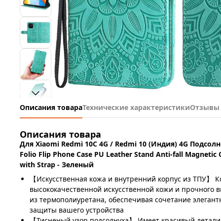
Описания товара
Технические характеристики
Отзывы
Описания товара
Для Xiaomi Redmi 10C 4G / Redmi 10 (Индия) 4G Подсол
Folio Flip Phone Case PU Leather Stand Anti-fall Magnetic
with Strap - Зеленый
【Искусственная кожа и внутренний корпус из ТПУ】 Ко
высококачественной искусственной кожи и прочного в
из термополиуретана, обеспечивая сочетание элегант
защиты вашего устройства
【Тисненый узор подсолнуха】 Имеет красивый детал