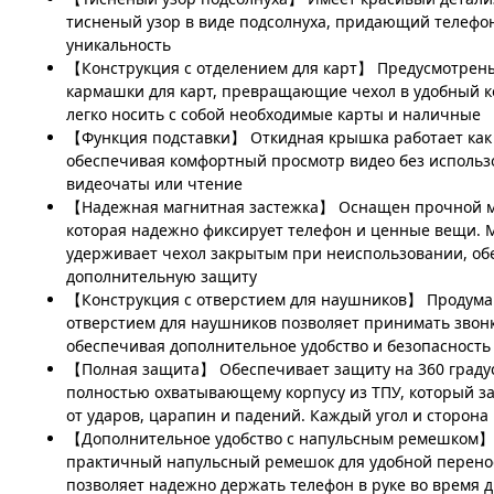
тисненый узор в виде подсолнуха, придающий телефо
уникальность
【Конструкция с отделением для карт】 Предусмотрен
кармашки для карт, превращающие чехол в удобный к
легко носить с собой необходимые карты и наличные
【Функция подставки】 Откидная крышка работает как 
обеспечивая комфортный просмотр видео без использ
видеочаты или чтение
【Надежная магнитная застежка】 Оснащен прочной м
которая надежно фиксирует телефон и ценные вещи. 
удерживает чехол закрытым при неиспользовании, об
дополнительную защиту
【Конструкция с отверстием для наушников】 Продума
отверстием для наушников позволяет принимать звонк
обеспечивая дополнительное удобство и безопасность
【Полная защита】 Обеспечивает защиту на 360 градус
полностью охватывающему корпусу из ТПУ, который з
от ударов, царапин и падений. Каждый угол и сторо
【Дополнительное удобство с напульсным ремешком】 
практичный напульсный ремешок для удобной перено
позволяет надежно держать телефон в руке во время 