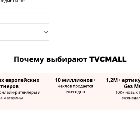
предметы не
Почему выбирают TVCMALL
их европейских
10 миллионов+
1,2М+ артику
ртнеров
без М
Чехлов продается
ежегодно
 онлайн-ритейлеры и
10К+ новых 
ые магазины
еженеде