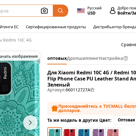
Русский
Добро по
USD
Войти/З
йтинги ЕС
Сертифицированные продукты
Дистрибьютор бренд
ы Redmi 10C 4G
Сравн
ачать изображения
оптовых
Дропшиппинг
Настройка
Для Xiaomi Redmi 10C 4G / Redmi 1
Flip Phone Case PU Leather Stand Ant
Зеленый
Артикул:
660112727A
Присоединяйтесь к TVCMALL беспл
долларов.
Та же модель в других Цвет:
Оптовая