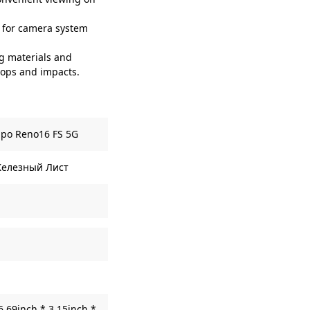
 for camera system
 materials and
rops and impacts.
po Reno16 FS 5G
елезный Лист
6.69inch * 3.15inch *