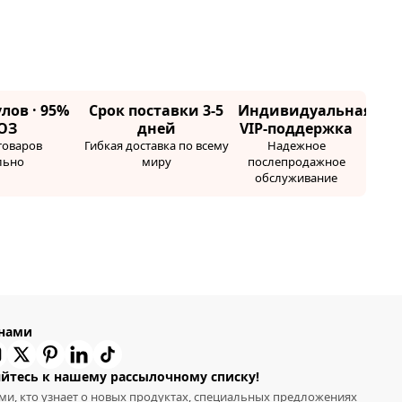
лов · 95%
Срок поставки 3-5
Индивидуальная
ОЗ
дней
VIP-поддержка
товаров
Гибкая доставка по всему
Надежное
льно
миру
послепродажное
обслуживание
 нами
йтесь к нашему рассылочному списку!
ми, кто узнает о новых продуктах, специальных предложениях