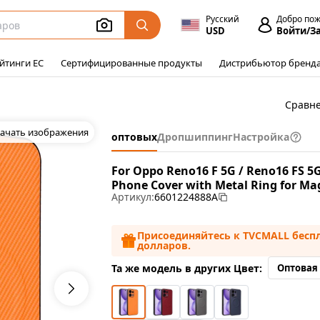
Русский
Добро по
USD
Войти/З
йтинги ЕС
Сертифицированные продукты
Дистрибьютор бренд
Сравн
ачать изображения
оптовых
Дропшиппинг
Настройка
For Oppo Reno16 F 5G / Reno16 FS 5G
Phone Cover with Metal Ring for Ma
Артикул:
6601224888A
Присоединяйтесь к TVCMALL беспл
долларов.
Та же модель в других Цвет:
Оптовая