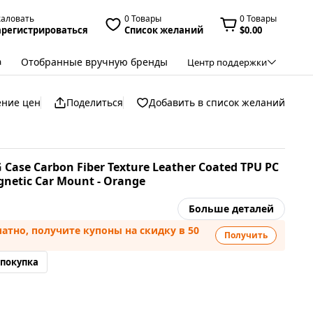
жаловать
0 Товары
0 Товары
арегистрироваться
Список желаний
$0.00
Отобранные вручную бренды
а
Центр поддержки
ение цен
Поделиться
Добавить в список желаний
 Case Carbon Fiber Texture Leather Coated TPU PC
gnetic Car Mount - Orange
Больше деталей
атно, получите купоны на скидку в 50
Получить
 покупка