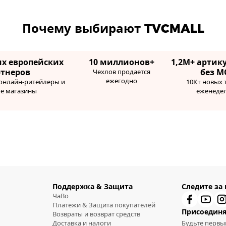
Почему выбирают TVCMALL
их европейских
10 миллионов+
1,2М+ артику
ртнеров
без М
Чехлов продается
ежегодно
 онлайн-ритейлеры и
10К+ новых 
ые магазины
еженеде
Поддержка & Защита
Следите за
ЧаВо
Платежи & Защита покупателей
Присоединя
Возвраты и возврат средств
Доставка и налоги
Будьте первы