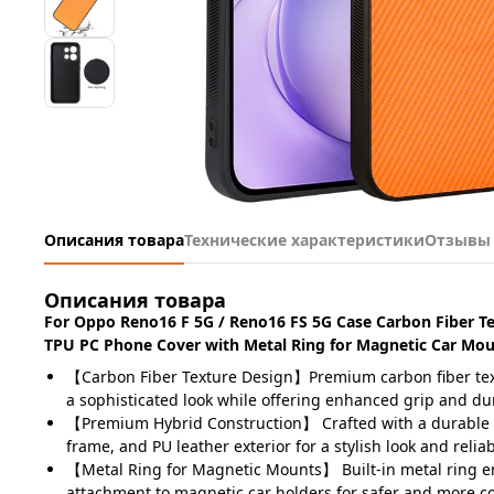
Описания товара
Технические характеристики
Отзывы
Описания товара
For Oppo Reno16 F 5G / Reno16 FS 5G Case Carbon Fiber T
TPU PC Phone Cover with Metal Ring for Magnetic Car Mou
【Carbon Fiber Texture Design】Premium carbon fiber tex
a sophisticated look while offering enhanced grip and dur
【Premium Hybrid Construction】 Crafted with a durable P
frame, and PU leather exterior for a stylish look and relia
【Metal Ring for Magnetic Mounts】 Built-in metal ring e
attachment to magnetic car holders for safer and more c