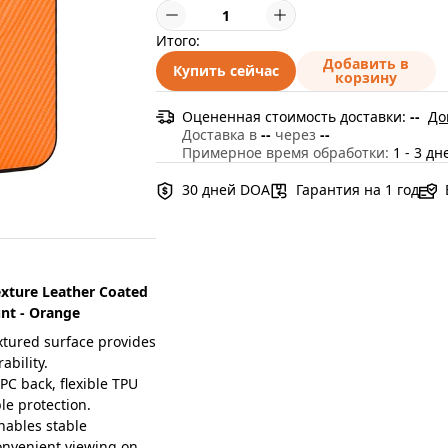
Итого:
Добавить в
Купить сейчас
корзину
Оцененная стоимость доставки:
--
До
Доставка в
--
через
--
Примерное время обработки:
1 - 3 дн
30 дней DOA
Гарантия на 1 год
exture Leather Coated
nt - Orange
tured surface provides
ability.
C back, flexible TPU
ble protection.
nables stable
onvenient viewing on