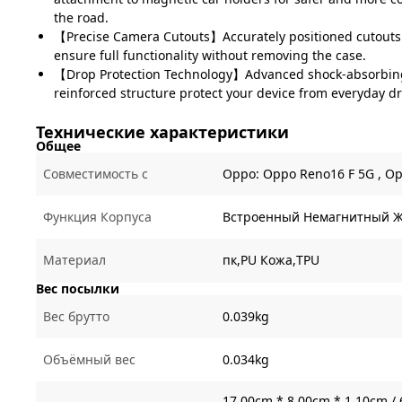
the road.
【Precise Camera Cutouts】Accurately positioned cutouts
ensure full functionality without removing the case.
【Drop Protection Technology】Advanced shock-absorbing
reinforced structure protect your device from everyday d
Технические характеристики
Общее
Совместимость с
Oppo:
Oppo Reno16 F 5G ,
Op
Функция Корпуса
Встроенный Немагнитный Ж
Материал
пк,PU Кожа,TPU
Вес посылки
Вес брутто
0.039kg
Объёмный вес
0.034kg
17.00cm * 8.00cm * 1.10cm / 