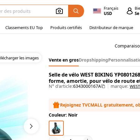
Français
Bi
USD
Se
Classements EU Top
Produits certifiés
Distributeur de marque
Comparaiso
élécharger les images
Vente en gros
Dropshipping
Personnalisati
Selle de vélo WEST BIKING YP080126
forme, amortie, pour vélo de route et
N° d'article:
6343000167A
marque:
WEST
Rejoignez TVCMALL gratuitement, ob
Couleur: Noir