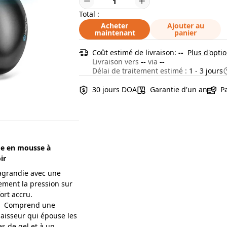
Total :
Acheter
Ajouter au
maintenant
panier
Coût estimé de livraison:
--
Plus d'optio
Livraison vers
--
via
--
Délai de traitement estimé :
1 - 3 jours
30 jours DOA
Garantie d'un an
P
ge en mousse à
ir
agrandie avec une
cement la pression sur
ort accru.
m】Comprend une
aisseur qui épouse les
s de gel et à un