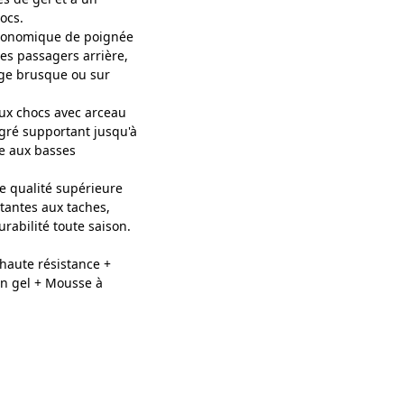
ocs.
rgonomique de poignée
les passagers arrière,
age brusque ou sur
ux chocs avec arceau
gré supportant jusqu'à
e aux basses
 qualité supérieure
tantes aux taches,
urabilité toute saison.
 haute résistance +
en gel + Mousse à