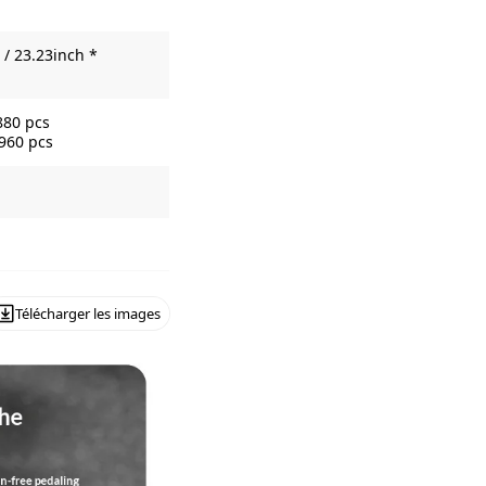
/ 23.23inch *
880 pcs
6960 pcs
Télécharger les images