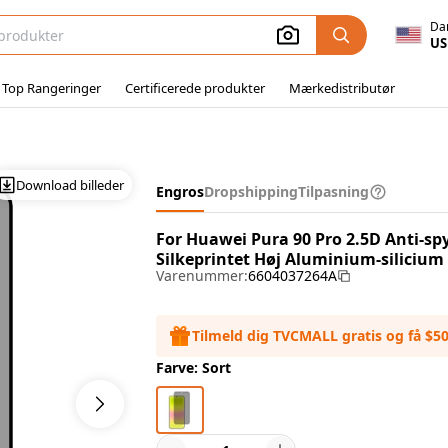
Da
US
 Top Rangeringer
Certificerede produkter
Mærkedistributør
wei Pura 90 Pro Skærmprotector
Download billeder
Engros
Dropshipping
Tilpasning
For Huawei Pura 90 Pro 2.5D Anti-
Silkeprintet Høj Aluminium-silicium 
Varenummer:
6604037264A
Tilmeld dig TVCMALL gratis og få $5
Farve: Sort