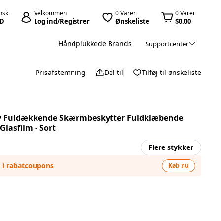
nsk
Velkommen
0 Varer
0 Varer
D
Log ind/Registrer
Ønskeliste
$0.00
Håndplukkede Brands
Supportcenter
Prisafstemning
Del til
Tilføj til ønskeliste
spy Fuldækkende Skærmbeskytter Fuldklæbende
Glasfilm - Sort
Flere stykker
0 i rabatcoupons
Køb nu