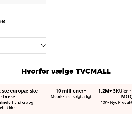
ret
Hvorfor vælge TVCMALL
edste europæiske
10 millioner+
1,2M+ SKU'er 
rtnere
MO
Mobilskaller solgt årligt
lineforhandlere og
10K+ Nye Produkt
ebutikker