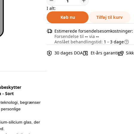
I alt:
Køb nu
Tilføj til kurv
Estimerede forsendelsesomkostninger
Forsendelse til
--
via
--
Anslået behandlingstid:
1 - 3 dage
30 dages DOA
Et-års garanti
Sikk
mbeskytter
 - Sort
r-teknologi, begrænser
 personlige
ium-silicium glas, der
ed.