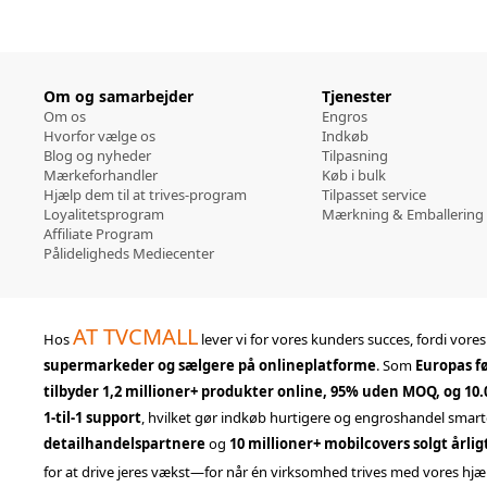
Om og samarbejder
Tjenester
Om os
Engros
Hvorfor vælge os
Indkøb
Blog og nyheder
Tilpasning
Mærkeforhandler
Køb i bulk
Hjælp dem til at trives-program
Tilpasset service
Loyalitetsprogram
Mærkning & Emballering
Affiliate Program
Pålideligheds Mediecenter
AT TVCMALL
Hos
lever vi for vores kunders succes, fordi vore
supermarkeder og sælgere på onlineplatforme
. Som
Europas fø
tilbyder 1,2 millioner+ produkter online, 95% uden MOQ, og 10
1-til-1 support
, hvilket gør indkøb hurtigere og engroshandel smart
detailhandelspartnere
og
10 millioner+ mobilcovers solgt årlig
for at drive jeres vækst—for når én virksomhed trives med vores hjælp