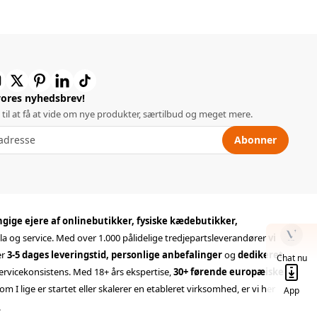
vores nyhedsbrev!
 til at få at vide om nye produkter, særtilbud og meget mere.
Abonner
ige ejere af onlinebutikker, fysiske kædebutikker,
la og service. Med over 1.000 pålidelige tredjepartsleverandører
vi
er
3-5 dages leveringstid, personlige anbefalinger
og
dedikeret
Chat nu
ervicekonsistens. Med 18+ års ekspertise,
30+ førende europæiske
lige er startet eller skalerer en etableret virksomhed, er vi her
App
.