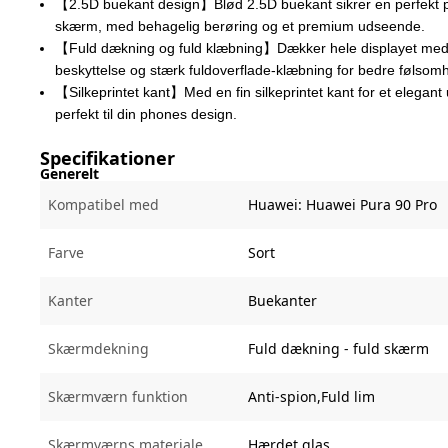
【2.5D buekant design】Blød 2.5D buekant sikrer en perfekt p
skærm, med behagelig berøring og et premium udseende.
【Fuld dækning og fuld klæbning】Dækker hele displayet med k
beskyttelse og stærk fuldoverflade-klæbning for bedre følsomhe
【Silkeprintet kant】Med en fin silkeprintet kant for et elegan
perfekt til din phones design.
Specifikationer
Generelt
Kompatibel med
Huawei:
Huawei Pura 90 Pro
Farve
Sort
Kanter
Buekanter
Skærmdekning
Fuld dækning - fuld skærm
Skærmværn funktion
Anti-spion,Fuld lim
Skærmværns materiale
Hærdet glas