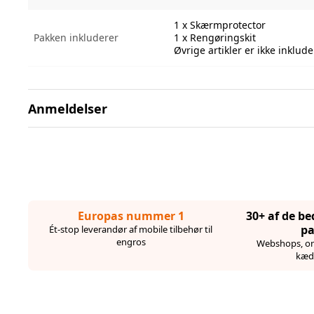
1 x Skærmprotector
Pakken inkluderer
1 x Rengøringskit
Øvrige artikler er ikke inklude
Anmeldelser
Europas nummer 1
30+ af de b
pa
Ét-stop leverandør af mobile tilbehør til
engros
Webshops, on
kæd