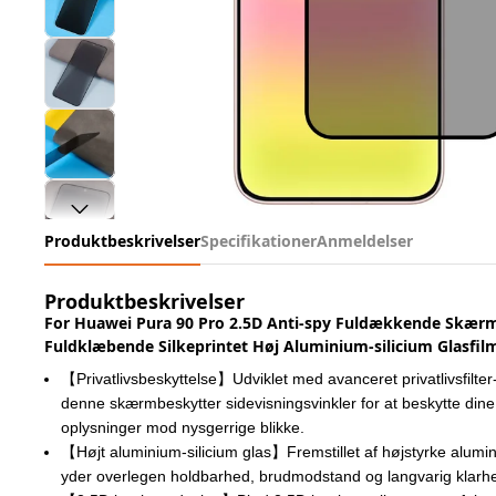
Produktbeskrivelser
Specifikationer
Anmeldelser
Produktbeskrivelser
For Huawei Pura 90 Pro 2.5D Anti-spy Fuldækkende Skær
Fuldklæbende Silkeprintet Høj Aluminium-silicium Glasfilm
【Privatlivsbeskyttelse】Udviklet med avanceret privatlivsfilte
denne skærmbeskytter sidevisningsvinkler for at beskytte dine
oplysninger mod nysgerrige blikke.
【Højt aluminium-silicium glas】Fremstillet af højstyrke alumin
yder overlegen holdbarhed, brudmodstand og langvarig klarh