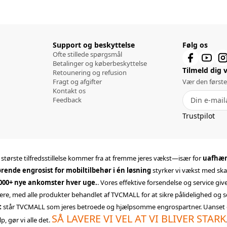
Support og beskyttelse
Følg os
Ofte stillede spørgsmål
Betalinger og køberbeskyttelse
Tilmeld dig 
Retounering og refusion
Fragt og afgifter
Vær den første
Kontakt os
Feedback
Trustpilot
s største tilfredsstillelse kommer fra at fremme jeres vækst—især for
uafhæng
rende engrosist for mobiltilbehør i én løsning
styrker vi vækst med ska
.000+ nye ankomster hver uge.
. Vores effektive forsendelse og service giv
ere, med alle produkter behandlet af TVCMALL for at sikre pålidelighed og s
t
står TVCMALL som jeres betroede og hjælpsomme engrospartner. Uanset om I 
SÅ LAVERE VI VEL AT VI BLIVER STARK
, gør vi alle det.