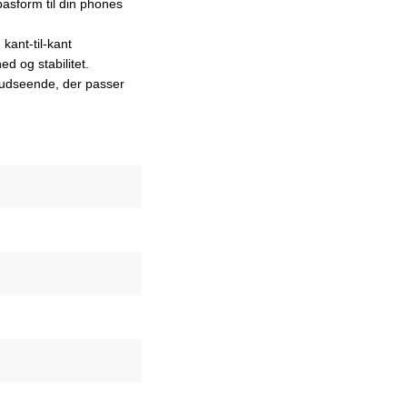
asform til din phones
ant-til-kant
d og stabilitet.
t udseende, der passer